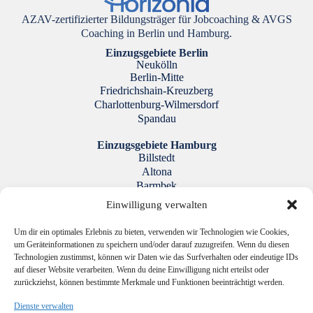
AZAV-zertifizierter Bildungsträger für Jobcoaching & AVGS
Coaching in Berlin und Hamburg.
Einzugsgebiete Berlin
Neukölln
Berlin-Mitte
Friedrichshain-Kreuzberg
Charlottenburg-Wilmersdorf
Spandau
Einzugsgebiete Hamburg
Billstedt
Altona
Barmbek
Harburg
Einwilligung verwalten
Wandsbek
Um dir ein optimales Erlebnis zu bieten, verwenden wir Technologien wie Cookies,
Rechtliches
um Geräteinformationen zu speichern und/oder darauf zuzugreifen. Wenn du diesen
Impressum
Technologien zustimmst, können wir Daten wie das Surfverhalten oder eindeutige IDs
Datenschutzerklärung
auf dieser Website verarbeiten. Wenn du deine Einwilligung nicht erteilst oder
Cookie-Richtlinie (EU)
zurückziehst, können bestimmte Merkmale und Funktionen beeinträchtigt werden.
Kontakt
Dienste verwalten
Bundesallee 28, 10717 Berlin