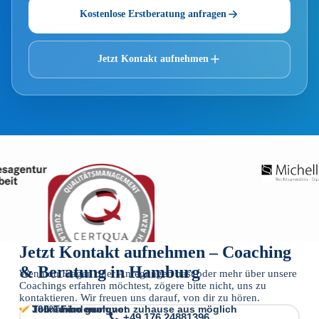
Kostenlose Erstberatung anfragen
Jetzt Kontakt aufnehmen
Jetzt Kontakt aufnehmen – Coaching
& Beratung in Hamburg
Wenn du Fragen oder Anregungen hast oder mehr über unsere
Coachings erfahren möchtest, zögere bitte nicht, uns zu
kontaktieren. Wir freuen uns darauf, von dir zu hören.
100% Förderung
Job Turbo geeignet​
Teilnahme auch von zuhause aus möglich​
+49 176 24881396